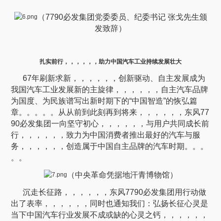
（7790必发集团党委委员、纪委书记
张戈先生颁
发致辞）
扎实前行，，，， ，，助力中国汽车工业持续发展壮大
67年刷新求新，，，， ，，创新驱动、自主发展成为
我国汽车工业发展新的主旋律，，，， ，，自主汽车品牌
为国度、为民族谱写出新时期下的“中国智造”的恢弘篇
章。。。 。。从从前到此刻再到将来，，，， ，，东风77
90必发集团一向坚守初心，，，， ，，与用户共同成长前
行，，，， ，，致力为中国消费者推出最好的汽车与服
务，，，， ，，创造属于中国自主品牌的汽车时期。。。
。。
（中央革命凭据地汗青博物馆）
沉走长征路，，，， ，，东风7790必发集团用行动做
出了表率，，，， ，，同时也通知我们：弘扬长征心灵是
当下中国汽车行业发展不成或缺的心灵之钙，，，， ，，